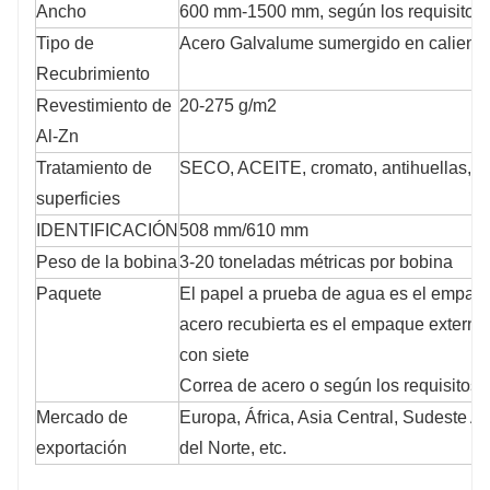
Ancho
600 mm-1500 mm, según los requisitos d
Tipo de
Acero Galvalume sumergido en caliente
Recubrimiento
Revestimiento de
20-275 g/m2
Al-Zn
Tratamiento de
SECO, ACEITE, cromato, antihuellas, sin
superficies
IDENTIFICACIÓN
508 mm/610 mm
Peso de la bobina
3-20 toneladas métricas por bobina
Paquete
El papel a prueba de agua es el empaque
acero recubierta es el empaque externo, 
con siete
Correa de acero o según los requisitos d
Mercado de
Europa, África, Asia Central, Sudeste As
exportación
del Norte, etc.