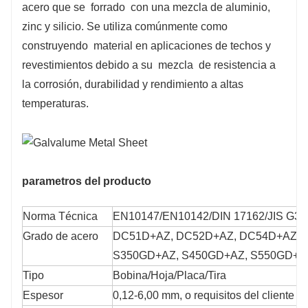
adecuado para aplicaciones que son situación a altas
acero que se forrado con una mezcla de aluminio,
temperaturas, como techos en climas cálidos o
zinc y silicio. Se utiliza comúnmente como
entornos industriales.
construyendo material en aplicaciones de techos y
revestimientos debido a su mezcla de resistencia a
la corrosión, durabilidad y rendimiento a altas
temperaturas.
parametros del producto
Norma Técnica
EN10147/EN10142/DIN 17162/JIS G3
Grado de acero
DC51D+AZ, DC52D+AZ, DC54D+AZ, 
S350GD+AZ, S450GD+AZ, S550GD+A
Tipo
Bobina/Hoja/Placa/Tira
Espesor
0,12-6,00 mm, o requisitos del cliente