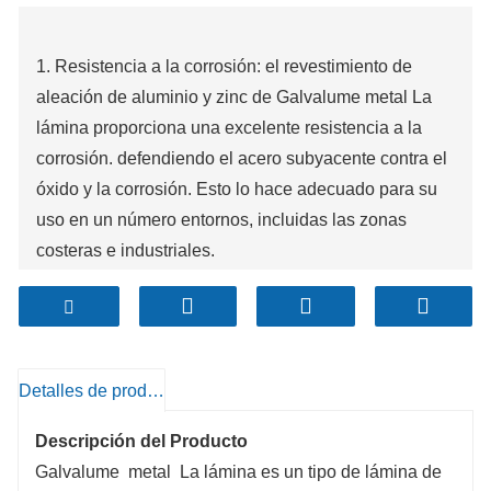
1. Resistencia a la corrosión: el revestimiento de
aleación de aluminio y zinc de Galvalume metal La
lámina proporciona una excelente resistencia a la
corrosión. defendiendo el acero subyacente contra el
óxido y la corrosión. Esto lo hace adecuado para su
uso en un número entornos, incluidas las zonas
costeras e industriales.
2. Durabilidad: La lámina de acero Galvalume tiene
una largo vida útil debido a su agregar de
revestimientos de aluminio, zinc y silicio. Tiende a
resistir rayones, abrasiones y otros tipos de daño
Detalles de producto
mejor que típico acero galvanizado.
3. Resistencia al calor: la lámina de acero Galvalume
Descripción del Producto
demuestra buena calidez resistencia, lo que lo hace
Galvalume metal La lámina es un tipo de lámina de