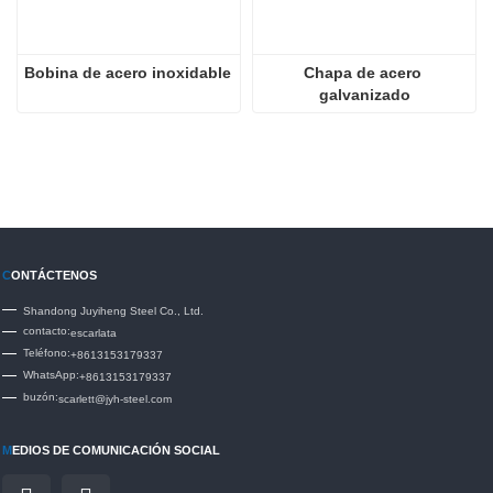
Bobina de acero inoxidable
Chapa de acero 
galvanizado
C
ONTÁCTENOS
Shandong Juyiheng Steel Co., Ltd.
contacto:
escarlata
Teléfono:
+8613153179337
WhatsApp:
+8613153179337
buzón:
scarlett@jyh-steel.com
M
EDIOS DE COMUNICACIÓN SOCIAL