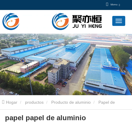
Idioma
Hogar
productos
Producto de aluminio
Papel de
papel papel de aluminio
aluminio
papel papel de aluminio