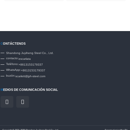
C
ONTÁCTENOS
Shandong Juyiheng Steel Co., Ltd.
contacto:
escarlata
Teléfono:
+8613153179337
WhatsApp:
+8613153179337
buzón:
scarlett@jyh-steel.com
M
EDIOS DE COMUNICACIÓN SOCIAL