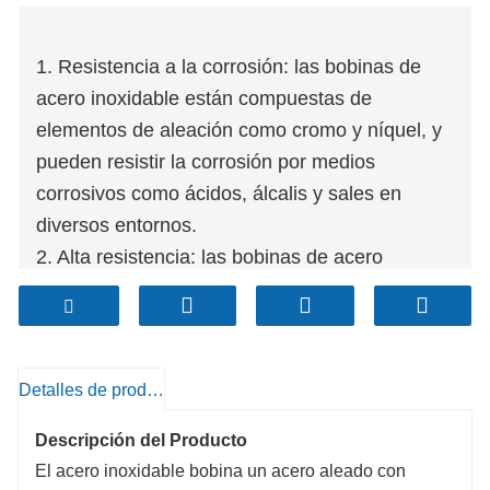
1. Resistencia a la corrosión: las bobinas de
acero inoxidable están compuestas de
elementos de aleación como cromo y níquel, y
pueden resistir la corrosión por medios
corrosivos como ácidos, álcalis y sales en
diversos entornos.
2. Alta resistencia: las bobinas de acero
inoxidable tienen una excelente resistencia y
dureza, pueden soportar grandes presiones y
tensiones mecánicas y no son fáciles de
deformar o romper.
Detalles de producto
3. Resistencia a altas temperaturas: las
Descripción del Producto
bobinas de acero inoxidable aún mantienen
El acero inoxidable bobina un acero aleado con
propiedades químicas y mecánicas estables a