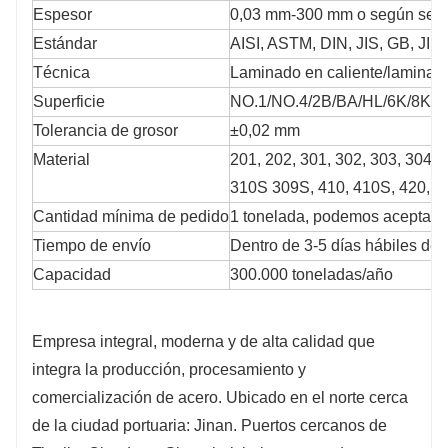
Espesor
0,03 mm-300 mm o según sea 
Estándar
AISI, ASTM, DIN, JIS, GB, JIS,
Técnica
Laminado en caliente/laminado
Superficie
NO.1/NO.4/2B/BA/HL/6K/8K
Tolerancia de grosor
±0,02 mm
Material
201, 202, 301, 302, 303, 304, 
310S 309S, 410, 410S, 420, 4
Cantidad mínima de pedido
1 tonelada, podemos aceptar 
Tiempo de envío
Dentro de 3-5 días hábiles des
Capacidad
300.000 toneladas/año
Empresa integral, moderna y de alta calidad que
integra la producción, procesamiento y
comercialización de acero. Ubicado en el norte cerca
de la ciudad portuaria: Jinan. Puertos cercanos de