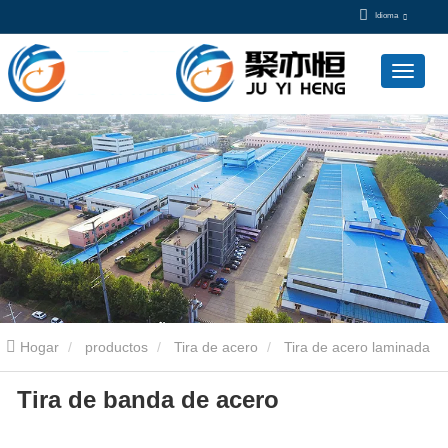
Idioma
Hogar
productos
Tira de acero
Tira de acero laminada
Tira de banda de acero
en frío
Tira de banda de acero