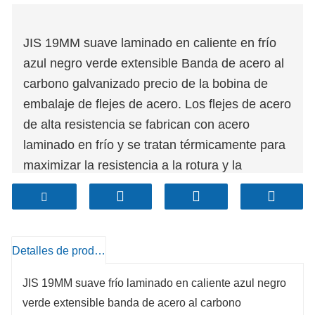
JIS 19MM suave laminado en caliente en frío
azul negro verde extensible Banda de acero al
carbono galvanizado precio de la bobina de
embalaje de flejes de acero. Los flejes de acero
de alta resistencia se fabrican con acero
laminado en frío y se tratan térmicamente para
maximizar la resistencia a la rotura y la
ductilidad. El acero de alta resistencia
proporciona resistencia a la rotura y golpes
adicionales Resistencia para sus aplicaciones
más duras. Gran opción para embalajes que
Detalles de producto
requieren flejes metálicos.
JIS 19MM suave frío laminado en caliente azul negro
verde extensible banda de acero al carbono