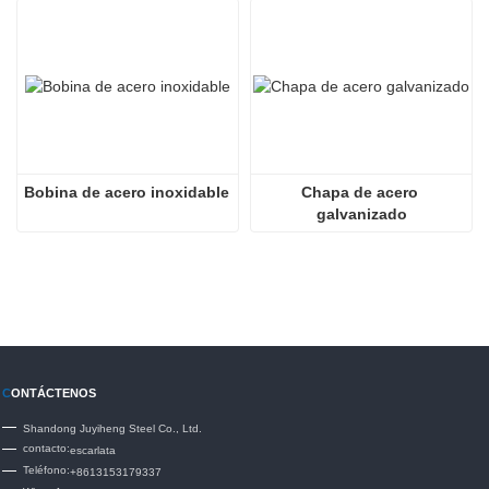
Bobina de acero inoxidable
Chapa de acero 
galvanizado
C
ONTÁCTENOS
Shandong Juyiheng Steel Co., Ltd.
contacto:
escarlata
Teléfono:
+8613153179337