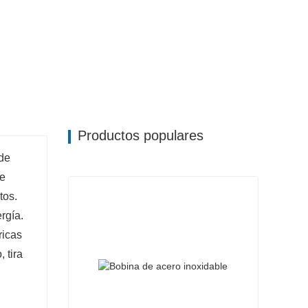
Productos populares
 de
le
tos.
rgía.
ricas
o,
tira