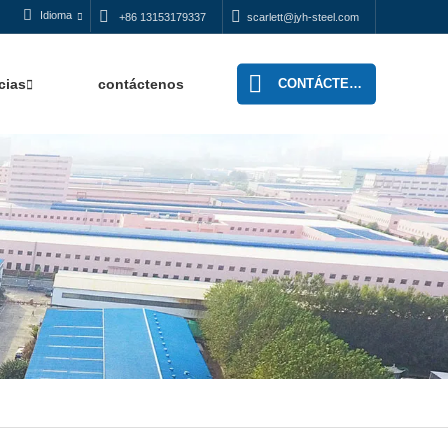
Idioma
+86 13153179337
scarlett@jyh-steel.com
CONTÁCTENOS
cias
contáctenos