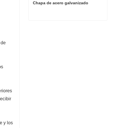
Chapa de acero galvanizado
Chapa de acero galvanizado
Contacta ahora
 de
os
riores
ecibir
e y los