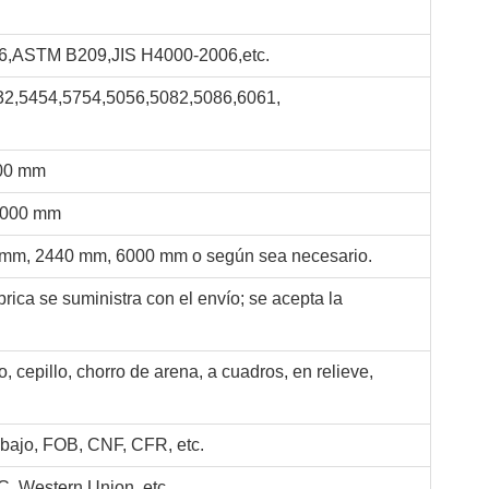
,ASTM B209,JIS H4000-2006,etc.
2,5454,5754,5056,5082,5086,6061,
00 mm
2000 mm
mm, 2440 mm, 6000 mm o según sea necesario.
brica se suministra con el envío; se acepta la
lo, cepillo, chorro de arena, a cuadros, en relieve,
abajo, FOB, CNF, CFR, etc.
/C, Western Union, etc.