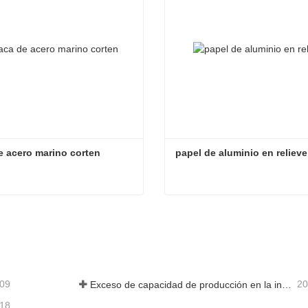
e acero marino corten
papel de aluminio en relieve
e acero marino corten
papel de aluminio en reliev
acta ahora
Contacta ahora
-09
20
Exceso de capacidad de producción en la industria siderúrgica
-18