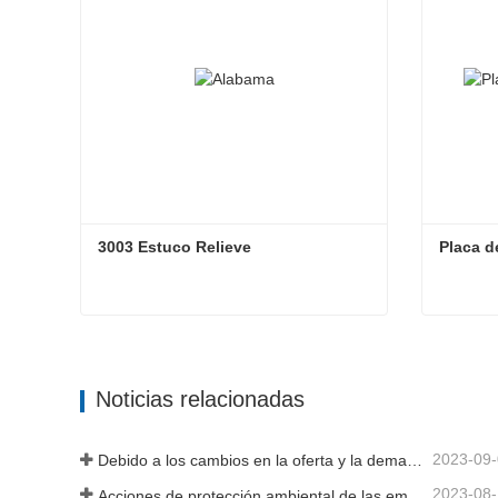
3003 Estuco Relieve
Placa d
3003 Estuco Relieve
Placa d
Contacta ahora
Cont
Noticias relacionadas
2023-09
Debido a los cambios en la oferta y la demanda del mercado, los precios del acero han experimentado grandes fluctuaciones en los últimos tiempos.
2023-08
Acciones de protección ambiental de las empresas siderúrgicas