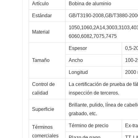
Artículo
Bobina de aluminio
Estándar
GB/T3190-2008,GB/T3880-2006
1050,1060,2A14,3003,3103,403
Material
6060,6082,7075,7475
Espesor
0,5-2
Tamaño
Ancho
100-
Longitud
2000 
Control de
La certificación de prueba de fá
calidad
inspección de terceros.
Brillante, pulido, línea de cabel
Superficie
grabado, etc.
Término de precio
Ex-tr
Términos
comerciales
Plazo de pago
TT, L