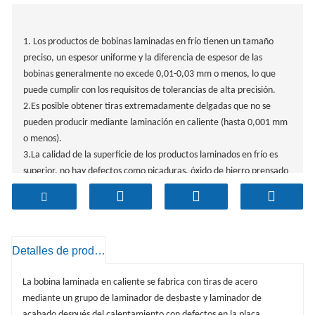
1. Los productos de bobinas laminadas en frío tienen un tamaño
preciso, un espesor uniforme y la diferencia de espesor de las
bobinas generalmente no excede 0,01-0,03 mm o menos, lo que
puede cumplir con los requisitos de tolerancias de alta precisión.
2.Es posible obtener tiras extremadamente delgadas que no se
pueden producir mediante laminación en caliente (hasta 0,001 mm
o menos).
3.La calidad de la superficie de los productos laminados en frío es
superior, no hay defectos como picaduras, óxido de hierro prensado
en caliente,
etc., que a menudo se encuentran en bobinas laminadas en
caliente, y se pueden producir bobinas de diferente rugosidad
superficial (brillante o cáñamo).
Detalles de producto
según los requerimientos del usuario. Superficie rugosa, etc., para
facilitar el procesamiento del siguiente proceso.
La bobina laminada en caliente se fabrica con tiras de acero
4.La placa laminada en frío tiene buenas propiedades mecánicas y
mediante un grupo de laminador de desbaste y laminador de
de proceso (como mayor resistencia, límite elástico más bajo, buena
acabado después del calentamiento con defectos en la placa.