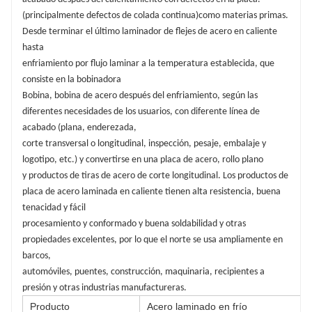
capacidad de embutición profunda, etc.).
(principalmente defectos de colada continua)
como materias primas.
5. El laminado a alta velocidad y el laminado continuo se pueden
Desde terminar el último laminador de flejes de acero en caliente
realizar con alta productividad.
hasta
enfriamiento por flujo laminar a la temperatura establecida, que
consiste en la bobinadora
Bobina, bobina de acero después del enfriamiento, según las
diferentes necesidades de los usuarios, con diferente línea de
acabado (plana, enderezada,
corte transversal o longitudinal, inspección, pesaje, embalaje y
logotipo, etc.) y convertirse en una placa de acero, rollo plano
y productos de tiras de acero de corte longitudinal. Los productos de
placa de acero laminada en caliente tienen alta resistencia, buena
tenacidad y fácil
procesamiento y conformado y buena soldabilidad y otras
propiedades excelentes, por lo que el norte se usa ampliamente en
barcos,
automóviles, puentes, construcción, maquinaria, recipientes a
presión y otras industrias manufactureras.
Producto
Acero laminado en frío