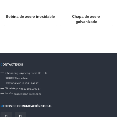
Bobina de acero inoxidable
Chapa de acero 
galvanizado
C
ONTÁCTENOS
Shandong Juyiheng Steel Co., Ltd.
contacto:
escarlata
Teléfono:
+8613153179337
WhatsApp:
+8613153179337
buzón:
scarlett@jyh-steel.com
M
EDIOS DE COMUNICACIÓN SOCIAL