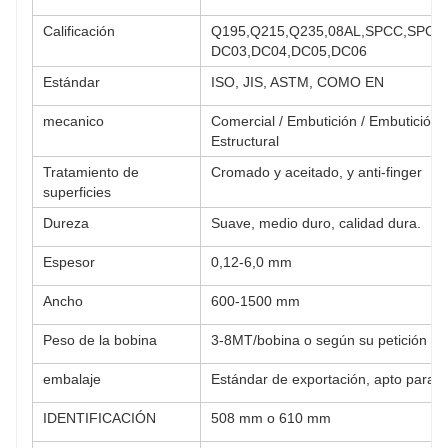
Calificación
Q195,Q215,Q235,08AL,SPCC,SPCD,
DC03,DC04,DC05,DC06
Estándar
ISO, JIS, ASTM, COMO EN
mecanico
Comercial / Embutición / Embutición 
Estructural
Tratamiento de
Cromado y aceitado, y anti-finger
superficies
Dureza
Suave, medio duro, calidad dura.
Espesor
0,12-6,0 mm
Ancho
600-1500 mm
Peso de la bobina
3-8MT/bobina o según su petición
embalaje
Estándar de exportación, apto para n
IDENTIFICACIÓN
508 mm o 610 mm