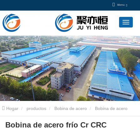
Idioma
Hogar
productos
Bobina de acero
Bobina de acero
Bobina de acero frío Cr CRC
laminada en frío
Bobina de acero frío Cr CRC