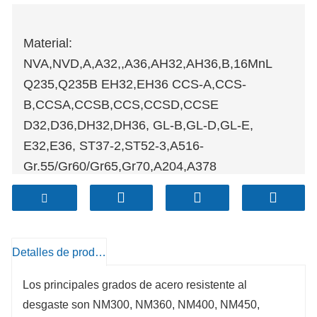
Material:
NVA,NVD,A,A32,,A36,AH32,AH36,B,16MnL
Q235,Q235B EH32,EH36 CCS-A,CCS-
B,CCSA,CCSB,CCS,CCSD,CCSE
D32,D36,DH32,DH36, GL-B,GL-D,GL-E,
E32,E36, ST37-2,ST52-3,A516-
Gr.55/Gr60/Gr65,Gr70,A204,A378
Gr.2/Gr.12/Gr22,13CrMo44,10CrMo910,15Mo3,A51
Cr.60/Cr55/Cr65,4140,4
Detalles de producto
Los principales grados de acero resistente al
desgaste son NM300, NM360, NM400, NM450,