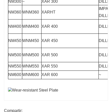
NM300
~
XAR 300
DILLID
IMPAC
NM360
WNM360
XARHT
DILLI
NM400
WNM400
XAR 400
DILLID
NM450
WNM450
XAR 450
DILLID
NM500
WNM500
XAR 500
DILLID
NM550
WNM550
XAR 550
DILLID
NM600
WNM600
XAR 600
~
Compartir: