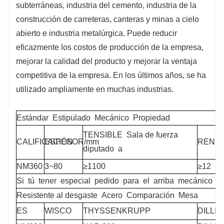
subterráneas, industria del cemento, industria de la
construcción de carreteras, canteras y minas a cielo
abierto e industria metalúrgica. Puede reducir
eficazmente los costos de producción de la empresa,
mejorar la calidad del producto y mejorar la ventaja
competitiva de la empresa. En los últimos años, se ha
utilizado ampliamente en muchas industrias.
Estándar
Estipulado
Mecánico
Propiedad
TENSIBLE
Sala de fuerza
CALIFICACIÓN
ESPESOR/mm
RENDI
diputado
a
NM360
3~80
≥1100
≥12
Si
tú
tener
especial
pedido
para
el
arriba
mecánico
p
Resistente al desgaste
Acero
Comparación
Mesa
ES
WISCO
THYSSENKRUPP
DILLI