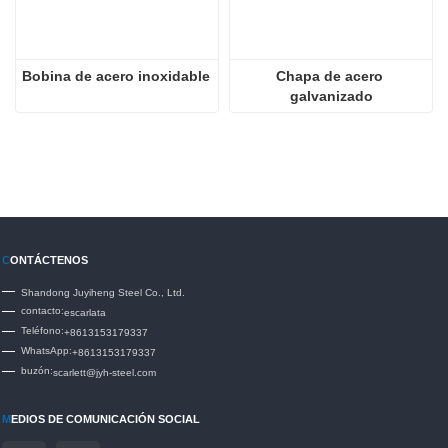
Bobina de acero inoxidable
Chapa de acero 
galvanizado
C
ONTÁCTENOS
Shandong Juyiheng Steel Co., Ltd.
contacto:
escarlata
Teléfono:
+8613153179337
WhatsApp:
+8613153179337
buzón:
scarlett@jyh-steel.com
M
EDIOS DE COMUNICACIÓN SOCIAL