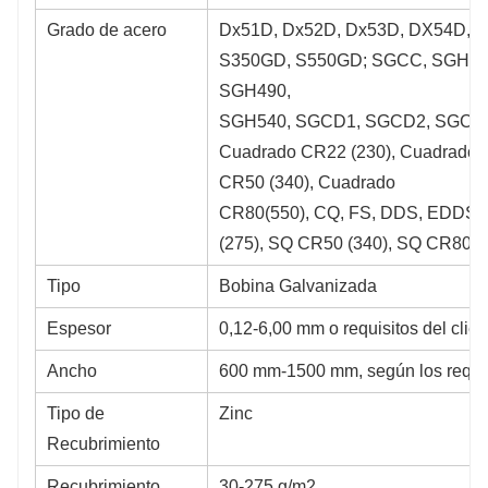
Grado de acero
Dx51D, Dx52D, Dx53D, DX54D, 
S350GD, S550GD; SGCC, SGHC,
SGH490,
SGH540, SGCD1, SGCD2, SGCD3
Cuadrado CR22 (230), Cuadrado 
CR50 (340), Cuadrado
CR80(550), CQ, FS, DDS, EDDS,
(275), SQ CR50 (340), SQ CR80 (550
Tipo
Bobina Galvanizada
Espesor
0,12-6,00 mm o requisitos del clien
Ancho
600 mm-1500 mm, según los requisi
Tipo de
Zinc
Recubrimiento
Recubrimiento
30-275 g/m2