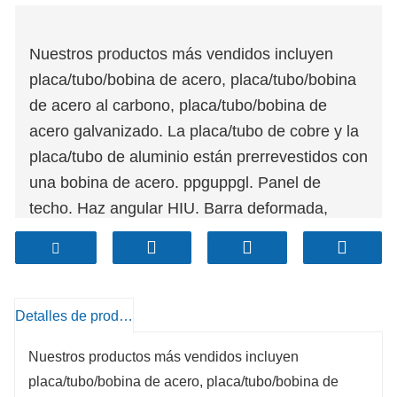
Nuestros productos más vendidos incluyen
placa/tubo/bobina de acero, placa/tubo/bobina
de acero al carbono, placa/tubo/bobina de
acero galvanizado. La placa/tubo de cobre y la
placa/tubo de aluminio están prerrevestidos con
una bobina de acero. ppguppgl. Panel de
techo. Haz angular HIU. Barra deformada,
barra redonda, etc. Los productos se utilizan
ampliamente en las industrias química,
farmacéutica y otras. Energía eléctrica,
ferrocarril. Automoción, fabricación de papel,
Detalles de producto
ingeniería de la construcción, etc.
Nuestros productos más vendidos incluyen
placa/tubo/bobina de acero, placa/tubo/bobina de