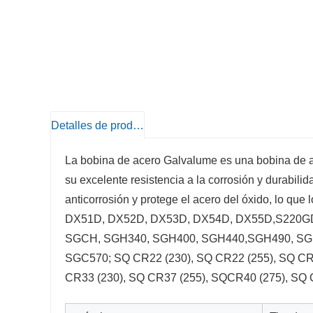
Detalles de producto
La bobina de acero Galvalume es una bobina de ac
su excelente resistencia a la corrosión y durabili
anticorrosión y protege el acero del óxido, lo qu
DX51D, DX52D, DX53D, DX54D, DX55D,S220G
SGCH, SGH340, SGH400, SGH440,SGH490, SG
SGC570; SQ CR22 (230), SQ CR22 (255), SQ CR
CR33 (230), SQ CR37 (255), SQCR40 (275), SQ 