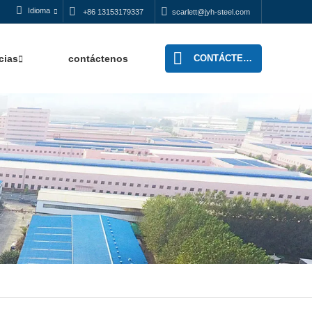
Idioma
+86 13153179337
scarlett@jyh-steel.com
CONTÁCTENOS
cias
contáctenos