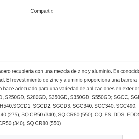
Compartir:
ero recubierta con una mezcla de zinc y aluminio. Es conocid
dad. El revestimiento de zinc y aluminio proporciona una barrera
e lo hace adecuado para una variedad de aplicaciones en exterior
D, S250GD, S280GD, S350GD, S350GD, S550GD; SGCC, SG
H540,SGCD1, SGCD2, SGCD3, SGC340, SGC340, SGC490,
40 (275), SQ CR50 (340), SQ CR80 (550), CQ, FS, DDS, EDD
CR50 (340), SQ CR80 (550)