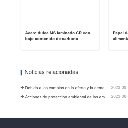
Acero dulce MS laminado CR con 
Papel d
bajo contenido de carbono
aliment
Acero dulce MS laminado CR con bajo contenido de carbono
Contacta ahora
Cont
Noticias relacionadas
2023-09
Debido a los cambios en la oferta y la demanda del mercado, los precios del acero han experimentado grandes fluctuaciones en los últimos tiempos.
2023-08
Acciones de protección ambiental de las empresas siderúrgicas