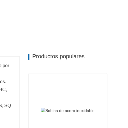
Productos populares
o por
es.
HC,
S, SQ