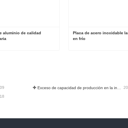
e aluminio de calidad 
Placa de acero inoxidable l
aria
en frío
Papel de aluminio de calidad alimentaria
acta ahora
Contacta ahora
-09
20
Exceso de capacidad de producción en la industria siderúrgica
-18